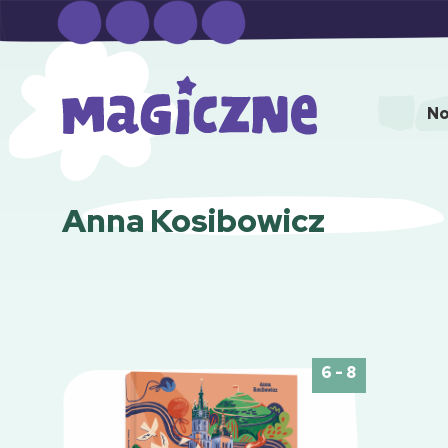
No
Anna Kosibowicz
6 - 8